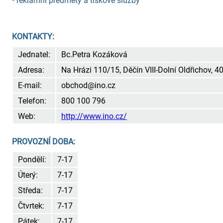
• reklamní předměty a tiskové služby
KONTAKTY:
Jednatel:
Bc.Petra Kozáková
Adresa:
Na Hrázi 110/15, Děčín VIII-Dolní Oldřichov, 
E-mail:
obchod@ino.cz
Telefon:
800 100 796
Web:
http://www.ino.cz/
PROVOZNÍ DOBA:
Pondělí:
7-17
Úterý:
7-17
Středa:
7-17
Čtvrtek:
7-17
Pátek:
7-17