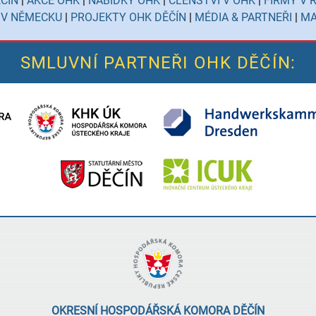
ČÍN
|
AKCE OHK
|
NABÍDKY OHK
|
ČLENSTVÍ V OHK
|
FIRMY V 
 V NĚMECKU
|
PROJEKTY OHK DĚČÍN
|
MÉDIA & PARTNEŘI
|
MA
SMLUVNÍ PARTNEŘI OHK DĚČÍN:
OKRESNÍ HOSPODÁŘSKÁ KOMORA DĚČÍN