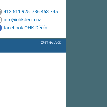
412 511 925, 736 463 745
info@ohkdecin.cz
facebook OHK Děčín
ZPĚT NA ÚVOD