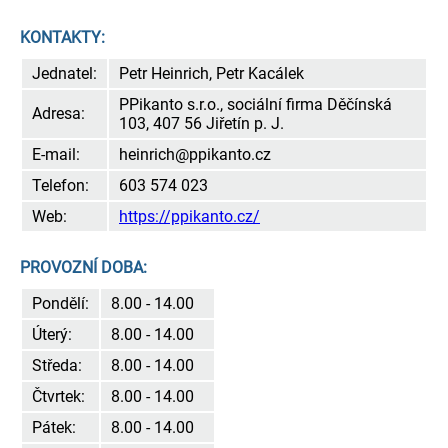
KONTAKTY:
Jednatel:
Petr Heinrich, Petr Kacálek
PPikanto s.r.o., sociální firma Děčínská
Adresa:
103, 407 56 Jiřetín p. J.
E-mail:
heinrich@ppikanto.cz
Telefon:
603 574 023
Web:
https://ppikanto.cz/
PROVOZNÍ DOBA:
Pondělí:
8.00 - 14.00
Úterý:
8.00 - 14.00
Středa:
8.00 - 14.00
Čtvrtek:
8.00 - 14.00
Pátek:
8.00 - 14.00