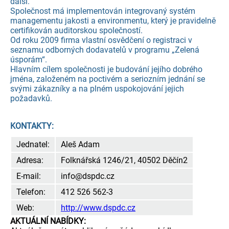
další.
Společnost má implementován integrovaný systém
managementu jakosti a environmentu, který je pravidelně
certifikován auditorskou společností.
Od roku 2009 firma vlastní osvědčení o registraci v
seznamu odborných dodavatelů v programu „Zelená
úsporám“.
Hlavním cílem společnosti je budování jejího dobrého
jména, založeném na poctivém a seriozním jednání se
svými zákazníky a na plném uspokojování jejich
požadavků.
KONTAKTY:
Jednatel:
Aleš Adam
Adresa:
Folknářská 1246/21, 40502 Děčín2
E-mail:
info@dspdc.cz
Telefon:
412 526 562-3
Web:
http://www.dspdc.cz
AKTUÁLNÍ NABÍDKY: