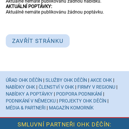
Aktuálně nemáte publikovánu žádnou nabídku.
AKTUÁLNÍ POPTÁVKY:
Aktuálně nemáte publikovánu žádnou poptávku.
ZAVŘÍT STRÁNKU
ÚŘAD OHK DĚČÍN
|
SLUŽBY OHK DĚČÍN
|
AKCE OHK
|
NABÍDKY OHK
|
ČLENSTVÍ V OHK
|
FIRMY V REGIONU
|
NABÍDKY A POPTÁVKY
|
PODPORA PODNIKÁNÍ
|
PODNIKÁNÍ V NĚMECKU
|
PROJEKTY OHK DĚČÍN
|
MÉDIA & PARTNEŘI
|
MAGAZÍN KOMORNÍK
SMLUVNÍ PARTNEŘI OHK DĚČÍN: