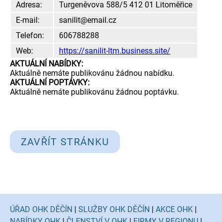
Adresa:
Turgeněvova 588/5 412 01 Litoměřice
E-mail:
sanilit@email.cz
Telefon:
606788288
Web:
https://sanilit-ltm.business.site/
AKTUÁLNÍ NABÍDKY:
Aktuálně nemáte publikovánu žádnou nabídku.
AKTUÁLNÍ POPTÁVKY:
Aktuálně nemáte publikovánu žádnou poptávku.
ZAVŘÍT STRÁNKU
ÚŘAD OHK DĚČÍN
|
SLUŽBY OHK DĚČÍN
|
AKCE OHK
|
NABÍDKY OHK
|
ČLENSTVÍ V OHK
|
FIRMY V REGIONU
|