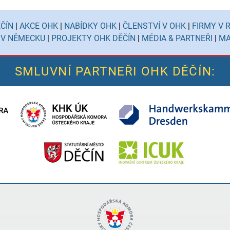
ČÍN
|
AKCE OHK
|
NABÍDKY OHK
|
ČLENSTVÍ V OHK
|
FIRMY V 
 V NĚMECKU
|
PROJEKTY OHK DĚČÍN
|
MÉDIA & PARTNEŘI
|
MA
SMLUVNÍ PARTNEŘI OHK DĚČÍN: