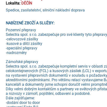
Lokalita:
DĚČÍN
Spedice, zasilatelství, silniční nákladní doprava
NABÍZENÉ ZBOŽÍ A SLUŽBY:
Pozemní přepravy
Selectra spol. s r.o. zabezpečuje pro své klienty tyto přepravy
-celovozové zásilky
-kusové a dílčí zásilky
-speciální přepravy
-nadrozměry
Zámořské přepravy
Selectra spol. s.r.o. zabezpečuje kompletní servis v oblasti
celokontejnerových (FCL) a kusových zásilek (LCL) v export
na vystavení přepravních dokumentů v souladu s požadavky
akreditivními podmínkami. Pro většinu relací vystavujeme B/L
kanceláři a dokumenty jsme schopni doručit velmi promptně 
Díky velmi dobrým kontaktům s partnery ve světových přís
a rozvozy v zámoří, pojištění, odbavení a podobně.
Dále zajišťujeme:
-dodání door to door