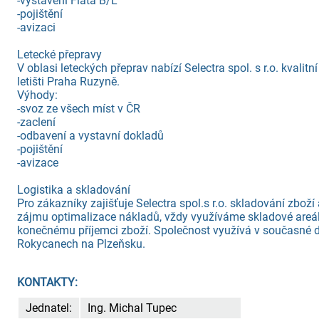
-vystavení Fiata B/L
-pojištění
-avizaci
Letecké přepravy
V oblasi leteckých přeprav nabízí Selectra spol. s r.o. kvalit
letišti Praha Ruzyně.
Výhody:
-svoz ze všech míst v ČR
-zaclení
-odbavení a vystavní dokladů
-pojištění
-avizace
Logistika a skladování
Pro zákazníky zajišťuje Selectra spol.s r.o. skladování zboží
zájmu optimalizace nákladů, vždy využíváme skladové areál
konečnému příjemci zboží. Společnost využívá v současné d
Rokycanech na Plzeňsku.
KONTAKTY:
Jednatel:
Ing. Michal Tupec