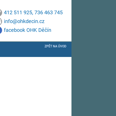
412 511 925, 736 463 745
info@ohkdecin.cz
facebook OHK Děčín
ZPĚT NA ÚVOD