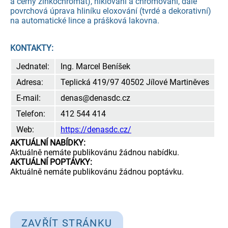
a černý zinkochromát), niklování a chromování, dále
povrchová úprava hliníku eloxování (tvrdé a dekorativní)
na automatické lince a prášková lakovna.
KONTAKTY:
Jednatel:
Ing. Marcel Beníšek
Adresa:
Teplická 419/97 40502 Jílové Martiněves
E-mail:
denas@denasdc.cz
Telefon:
412 544 414
Web:
https://denasdc.cz/
AKTUÁLNÍ NABÍDKY:
Aktuálně nemáte publikovánu žádnou nabídku.
AKTUÁLNÍ POPTÁVKY:
Aktuálně nemáte publikovánu žádnou poptávku.
ZAVŘÍT STRÁNKU