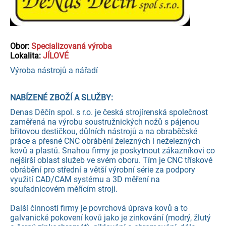
Obor:
Specializovaná výroba
Lokalita:
JÍLOVÉ
Výroba nástrojů a nářadí
NABÍZENÉ ZBOŽÍ A SLUŽBY:
Denas Děčín spol. s r.o. je česká strojírenská společnost
zaměřená na výrobu soustružnických nožů s pájenou
břitovou destičkou, důlních nástrojů a na obraběčské
práce a přesné CNC obrábění železných i neželezných
kovů a plastů. Snahou firmy je poskytnout zákazníkovi co
nejširší oblast služeb ve svém oboru. Tím je CNC třískové
obrábění pro střední a větší výrobní série za podpory
využití CAD/CAM systému a 3D měření na
souřadnicovém měřícím stroji.
Další činností firmy je povrchová úprava kovů a to
galvanické pokovení kovů jako je zinkování (modrý, žlutý