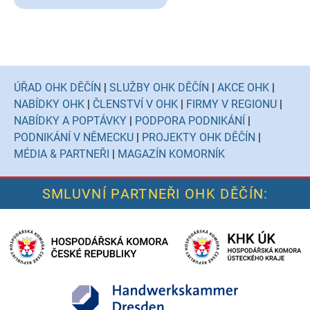
ÚŘAD OHK DĚČÍN
|
SLUŽBY OHK DĚČÍN
|
AKCE OHK
|
NABÍDKY OHK
|
ČLENSTVÍ V OHK
|
FIRMY V REGIONU
|
NABÍDKY A POPTÁVKY
|
PODPORA PODNIKÁNÍ
|
PODNIKÁNÍ V NĚMECKU
|
PROJEKTY OHK DĚČÍN
|
MÉDIA & PARTNEŘI
|
MAGAZÍN KOMORNÍK
SMLUVNÍ PARTNEŘI OHK DĚČÍN: