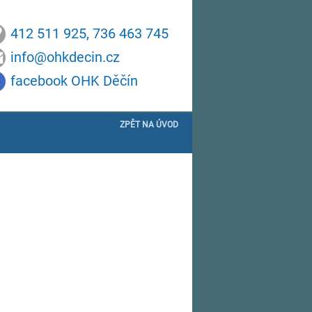
412 511 925, 736 463 745
info@ohkdecin.cz
facebook OHK Děčín
ZPĚT NA ÚVOD